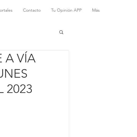
ortales
Contacto
Tu Opinión APP
Más
 A VÍA
UNES
L 2023