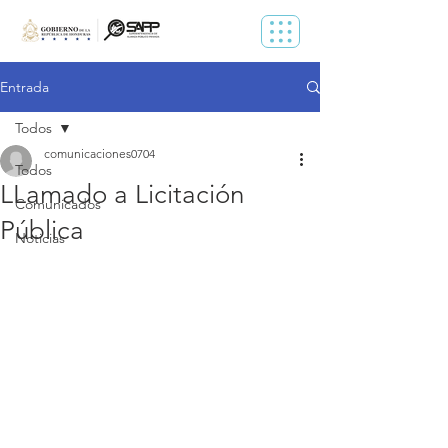
Entrada
Todos
comunicaciones0704
Todos
LLamado a Licitación
Comunicados
Pública
Noticias