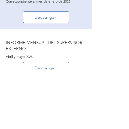
Correspondiente al mes de enero de 2026
Descargar
INFORME MENSUAL DEL SUPERVISOR
EXTERNO
Abril y mayo 2025
Descargar
Otros
GARANTÍAS
Garantía de calidad de obra y Garantía para la etapa
de operación a favor del Concedente.