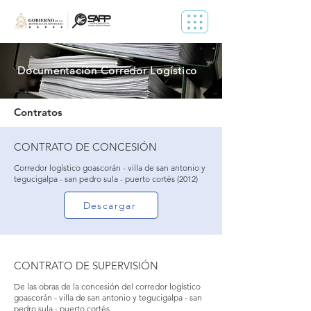
Documentación Corredor Logístico
Contratos
CONTRATO DE CONCESIÓN
Corredor logístico goascorán - villa de san antonio y
tegucigalpa - san pedro sula - puerto cortés (2012)
Descargar
CONTRATO DE SUPERVISIÓN
De las obras de la concesión del corredor logístico
goascorán - villa de san antonio y tegucigalpa - san
pedro sula - puerto cortés