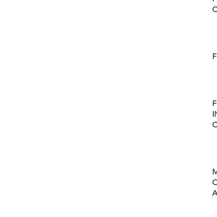
C
F
F
I
C
M
C
A