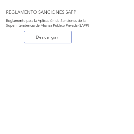
REGLAMENTO SANCIONES SAPP
Reglamento para la Aplicación de Sanciones de la
Superintendencia de Alianza Público Privada (SAPP)
Descargar
REGLAMENTO INTERNO DE TRABAJO
Reglamento Interno de la Superintendencia de
Alianza Público Privada (SAPP)
Descargar
Proyectos de Normativa para el
Funcionamiento de los Comités
Técnicos de Fideicomisos de Alianzas