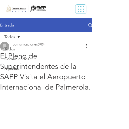
Entrada
Todos
comunicaciones0704
Todos
El Pleno de
Comunicados
Superintendentes de la
Noticias
SAPP Visita el Aeropuerto
Internacional de Palmerola.