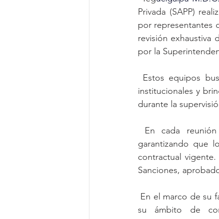
Privada (SAPP) real
por representantes de
revisión exhaustiva 
por la Superintenden
 Estos equipos buscan agilizar los procesos internos de la SAPP, optimizar las labores 
institucionales y br
durante la supervisió
 En cada reunión se analizan en detalle los aspectos contractuales y normativos, 
garantizando que lo
contractual vigente
Sanciones, aprobado 
 En el marco de su facultad normativa, la SAPP puede dictar de manera exclusiva, dentro de 
su ámbito de com