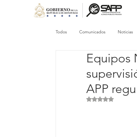
Todos
Comunicados
Noticias
Equipos 
supervisi
APP regu
Obtuvo NaN de 5 es