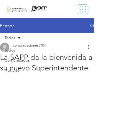
Entrada
Todos
comunicaciones0704
Todos
La SAPP da la bienvenida a
Comunicados
su nuevo Superintendente
Noticias