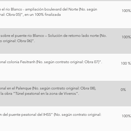
 el rio Blanco - ampliación boulevard del Norte (No. según
100
nal: Obra 05)”, en un 100% finalizada
sobre el puente rio Blanco – Solución de retorno lado norte (No.
100
o original: Obra 06)”.
nal colonia Fesitranh (No. según contrato original: Obra 07)”.
100 %
nal en el Palenque (No. según contrato original: Obra 08),
0%
 la obra “Túnel peatonal en la zona de Viveros”.
 del puente peatonal del IHSS” (No. según contrato original:
100