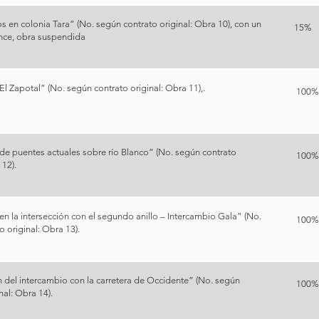
os en colonia Tara” (No. según contrato original: Obra 10), con un
15%
nce, obra suspendida
El Zapotal” (No. según contrato original: Obra 11),.
100
e puentes actuales sobre río Blanco” (No. según contrato
100%
 12).
en la intersección con el segundo anillo – Intercambio Gala” (No.
100
 original: Obra 13).
 del intercambio con la carretera de Occidente” (No. según
100%
nal: Obra 14).