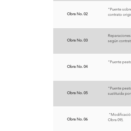
“Puente sobre
Obra No. 02
contrato origi
Reparaciones 
Obra No. 03
según contrat
“Puente peato
Obra No. 04
“Puente peato
Obra No. 05
sustituida por
“Modificación
Obra No. 06
Obra 09).