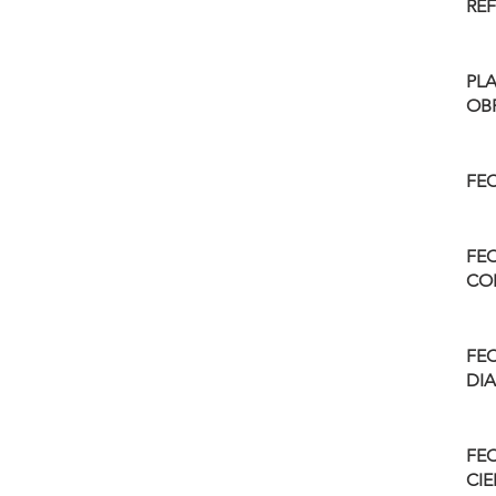
RE
PL
OB
FE
FE
CO
FEC
DIA
FE
CIE