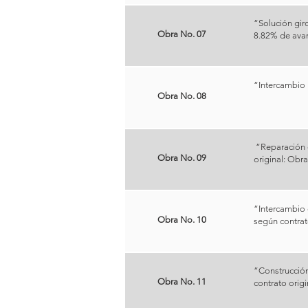
“Solución gir
Obra No. 07
8.82% de ava
“Intercambio 
Obra No. 08
“Reparación d
Obra No. 09
original: Obra
“Intercambio 
Obra No. 10
según contrato
“Construcción
Obra No. 11
contrato origi