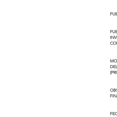
FU
FU
INV
CO
MO
DEL
(PR
OBS
FI
FEC