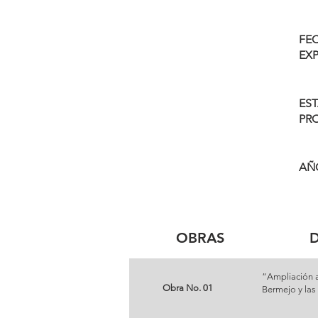
FEC
EX
ES
PR
AÑ
OBRAS
D
“Ampliación a 
Obra No. 01
Bermejo y las